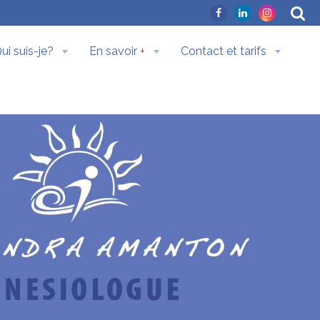
ui suis-je?
En savoir +
Contact et tarifs